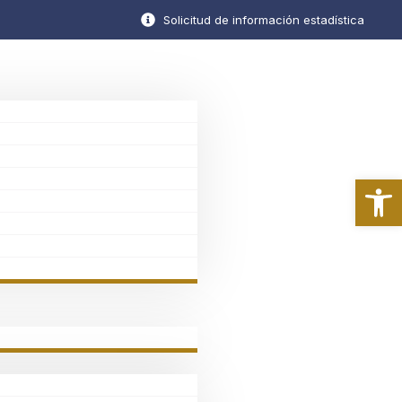
Solicitud de información estadística
Ab