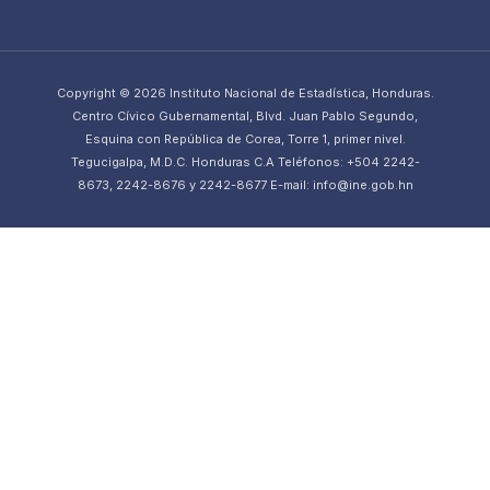
Copyright © 2026 Instituto Nacional de Estadística, Honduras.
Centro Cívico Gubernamental, Blvd. Juan Pablo Segundo,
Esquina con República de Corea, Torre 1, primer nivel.
Tegucigalpa, M.D.C. Honduras C.A Teléfonos: +504 2242-
8673, 2242-8676 y 2242-8677 E-mail: info@ine.gob.hn