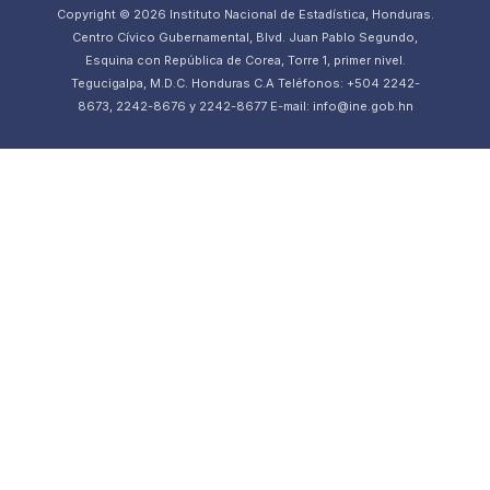
Copyright © 2026 Instituto Nacional de Estadística, Honduras.
Centro Cívico Gubernamental, Blvd. Juan Pablo Segundo,
Esquina con República de Corea, Torre 1, primer nivel.
Tegucigalpa, M.D.C. Honduras C.A Teléfonos: +504 2242-
8673, 2242-8676 y 2242-8677 E-mail: info@ine.gob.hn