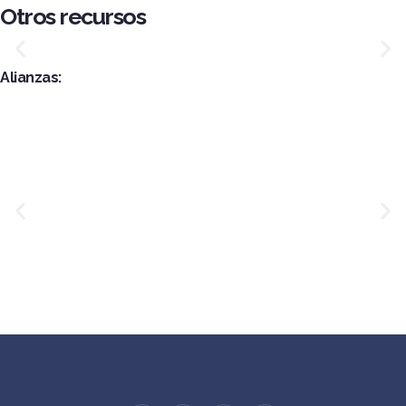
Otros recursos
2026
Esta herramienta permite verificar personal activo en campo
Alianzas:
IR A VERIFICADOR