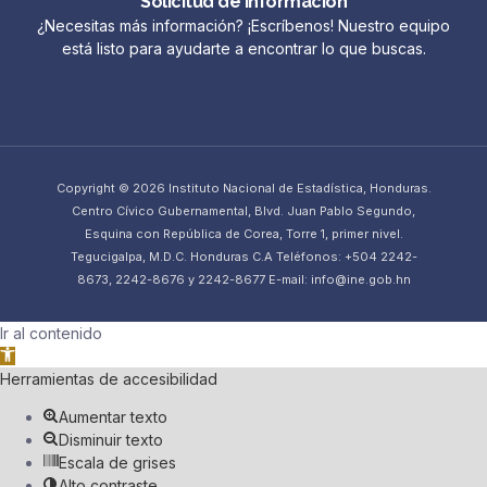
Solicitud de información
¿Necesitas más información? ¡Escríbenos! Nuestro equipo
está listo para ayudarte a encontrar lo que buscas.
Copyright © 2026 Instituto Nacional de Estadística, Honduras.
Centro Cívico Gubernamental, Blvd. Juan Pablo Segundo,
Esquina con República de Corea, Torre 1, primer nivel.
Tegucigalpa, M.D.C. Honduras C.A Teléfonos: +504 2242-
8673, 2242-8676 y 2242-8677 E-mail: info@ine.gob.hn
Ir al contenido
Abrir barra de herramientas
Herramientas de accesibilidad
Aumentar texto
Disminuir texto
Escala de grises
Alto contraste