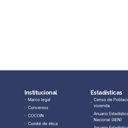
Institucional
Estadísticas
Marco legal
Censo de Poblaci
vivienda
Convenios
Anuario Estadístic
COCOIN
Nacional (AEN)​
Comité de ética
Anuario Estadístic