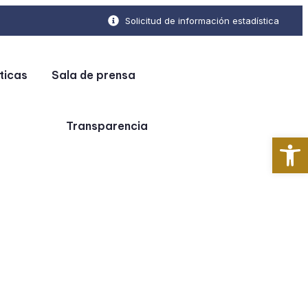
Solicitud de información estadística
ticas
Sala de prensa
Transparencia
Ab