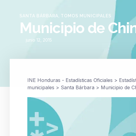
SANTA BÁRBARA
,
TOMOS MUNICIPALES
Municipio de Chi
junio 12, 2015
INE Honduras - Estadísticas Oficiales
>
Estadís
municipales
>
Santa Bárbara
>
Municipio de C