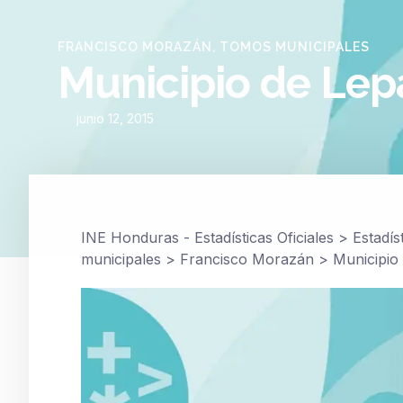
FRANCISCO MORAZÁN
,
TOMOS MUNICIPALES
Municipio de Lep
junio 12, 2015
INE Honduras - Estadísticas Oficiales
>
Estadís
municipales
>
Francisco Morazán
>
Municipio