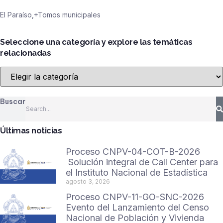
El Paraíso
,+
Tomos municipales
Seleccione una categoría y explore las temáticas
relacionadas
Seleccione
una
categoría
Buscar
y
explore
las
Últimas noticias
temáticas
relacionadas
Proceso CNPV-04-COT-B-2026
Solución integral de Call Center para
el Instituto Nacional de Estadística
agosto 3, 2026
Proceso CNPV-11-GO-SNC-2026
Evento del Lanzamiento del Censo
Nacional de Población y Vivienda