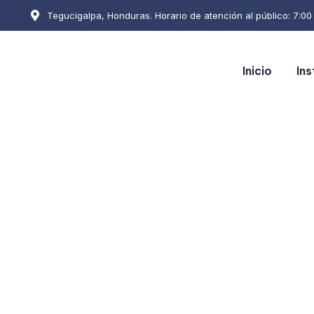
Tegucigalpa, Honduras. Horario de atención al público: 7:00 a
Inicio
Ins