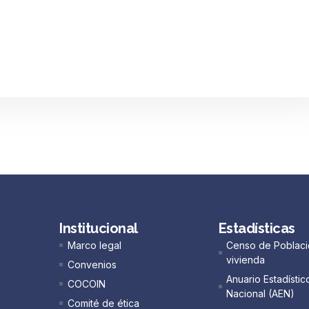
Institucional
Estadísticas
Marco legal
Censo de Poblaci
vivienda
Convenios
Anuario Estadístic
COCOIN
Nacional (AEN)​
Comité de ética