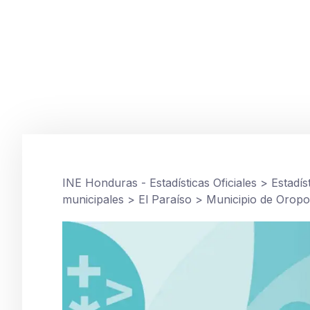
EL PARAÍSO
,
TOMOS MUNICIPALES
Municipio de Orop
junio 12, 2015
INE Honduras - Estadísticas Oficiales
>
Estadís
municipales
>
El Paraíso
>
Municipio de Oropo