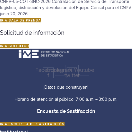
CNPV-05-COT-SNC-2026 Contratación de Servicio de Transporte
logístico, distribución y devolución del Equipo Censal para el CNPV
junio 20, 2026
IR A SALA DE PRENSA
Solicitud de información
IR A SOLICITUD
Facebook-
Instagram
X-
Youtube
f
twitter
¡Datos que construyen!
Horario de atención al público: 7:00 a. m. – 3:00 p. m.
Encuesta de Sastifacción
IR A ENCUESTA DE SASTIFACCIÓN