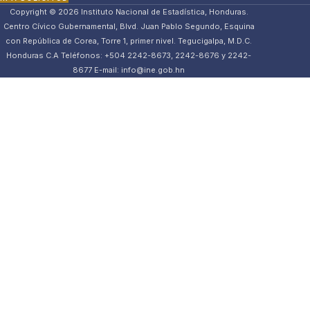
Copyright © 2026 Instituto Nacional de Estadística, Honduras.
Centro Cívico Gubernamental, Blvd. Juan Pablo Segundo, Esquina
con República de Corea, Torre 1, primer nivel. Tegucigalpa, M.D.C.
Honduras C.A Teléfonos: +504 2242-8673, 2242-8676 y 2242-
8677 E-mail: info@ine.gob.hn