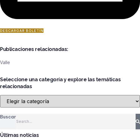
DESCARGAR BOLETÍN
Publicaciones relacionadas:
Valle
Seleccione una categoría y explore las temáticas
relacionadas
Seleccione
una
categoría
Buscar
y
explore
las
Últimas noticias
temáticas