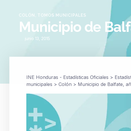
COLÓN
,
TOMOS MUNICIPALES
Municipio de Balf
junio 13, 2015
INE Honduras - Estadísticas Oficiales
>
Estadís
municipales
>
Colón
>
Municipio de Balfate, a