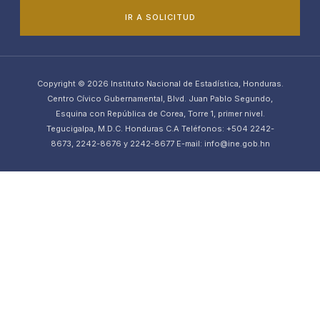
IR A SOLICITUD
Copyright © 2026 Instituto Nacional de Estadística, Honduras.
Centro Cívico Gubernamental, Blvd. Juan Pablo Segundo,
Esquina con República de Corea, Torre 1, primer nivel.
Tegucigalpa, M.D.C. Honduras C.A Teléfonos: +504 2242-
8673, 2242-8676 y 2242-8677 E-mail: info@ine.gob.hn