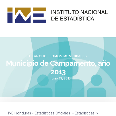
OLANCHO
,
TOMOS MUNICIPALES
Municipio de Campamento, año
2013
junio 13, 2015
INE Honduras - Estadísticas Oficiales
>
Estadísticas
>