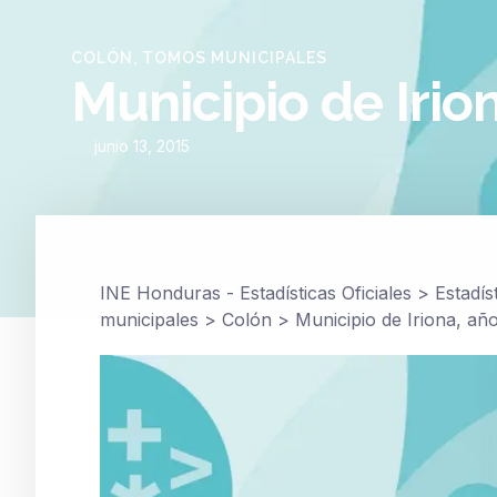
COLÓN
,
TOMOS MUNICIPALES
Municipio de Irio
junio 13, 2015
INE Honduras - Estadísticas Oficiales
>
Estadís
municipales
>
Colón
>
Municipio de Iriona, añ