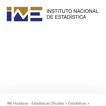
ISLAS DE LA BAHÍA
,
TOMOS MUNICIPALES
Municipio de José Santos
Guardiola, año 2013
junio 13, 2015
INE Honduras - Estadísticas Oficiales
>
Estadísticas
>