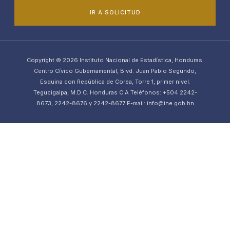
IR A SOLICITUD
Copyright © 2026 Instituto Nacional de Estadística, Honduras.
Centro Cívico Gubernamental, Blvd. Juan Pablo Segundo,
Esquina con República de Corea, Torre 1, primer nivel.
Tegucigalpa, M.D.C. Honduras C.A Teléfonos: +504 2242-
8673, 2242-8676 y 2242-8677 E-mail: info@ine.gob.hn