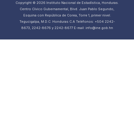
Copyright © 2026 Instituto Nacional de Estadística, Honduras.
Centro Cívico Gubernamental, Blvd. Juan Pablo Segundo,
Esquina con República de Corea, Torre 1, primer nivel.
Tegucigalpa, M.D.C. Honduras C.A Teléfonos: +504 2242-
8673, 2242-8676 y 2242-8677 E-mail: info@ine.gob.hn