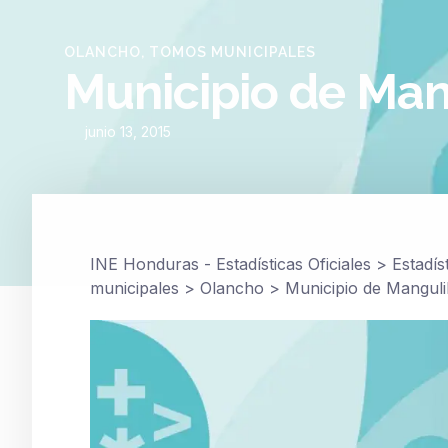
OLANCHO
,
TOMOS MUNICIPALES
Municipio de Man
junio 13, 2015
INE Honduras - Estadísticas Oficiales
>
Estadís
municipales
>
Olancho
>
Municipio de Manguli