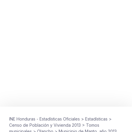
OLANCHO
,
TOMOS MUNICIPALES
Municipio de Manto, año 2013
junio 13, 2015
INE Honduras - Estadísticas Oficiales
>
Estadísticas
>
Censo de Población y Vivienda 2013
>
Tomos
municipales
>
Olancho
>
Municipio de Manto, año 2013