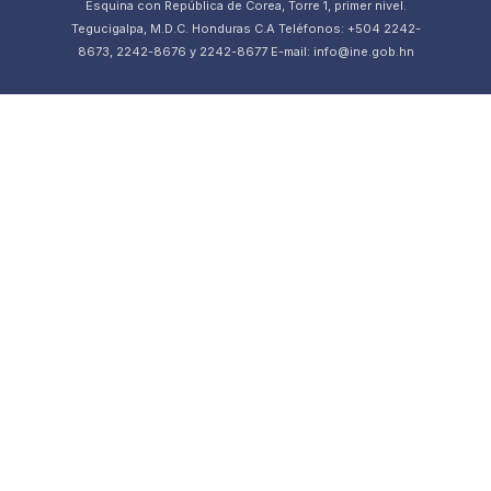
Esquina con República de Corea, Torre 1, primer nivel.
Tegucigalpa, M.D.C. Honduras C.A Teléfonos: +504 2242-
8673, 2242-8676 y 2242-8677 E-mail: info@ine.gob.hn