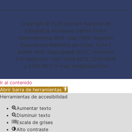
Copyright © 2026 Instituto Nacional de
Estadística, Honduras. Centro Cívico
Gubernamental, Blvd. Juan Pablo Segundo,
Esquina con República de Corea, Torre 1,
primer nivel. Tegucigalpa, M.D.C. Honduras
C.A Teléfonos: +504 2242-8673, 2242-8676
y 2242-8677 E-mail: info@ine.gob.hn
Ir al contenido
Abrir barra de herramientas
Herramientas de accesibilidad
Aumentar texto
Disminuir texto
Escala de grises
Alto contraste