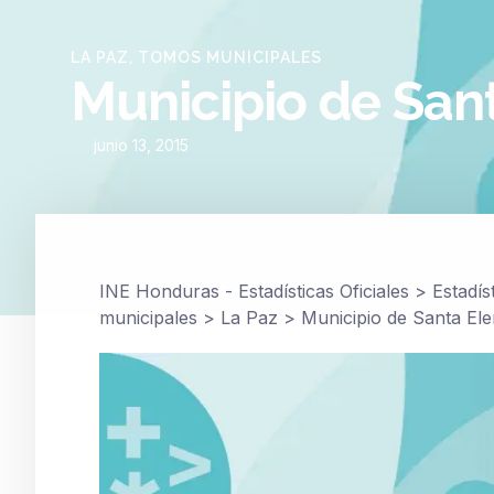
LA PAZ
,
TOMOS MUNICIPALES
Municipio de San
junio 13, 2015
INE Honduras - Estadísticas Oficiales
>
Estadís
municipales
>
La Paz
>
Municipio de Santa El