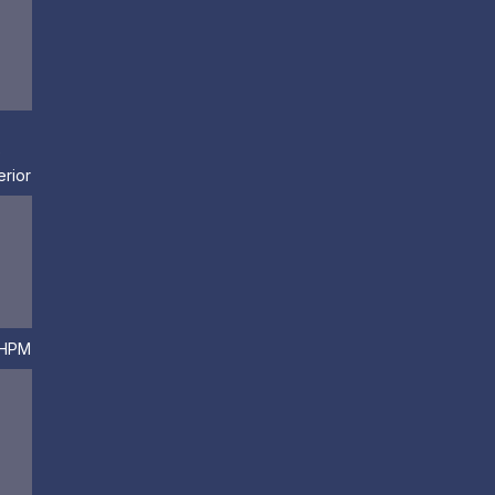
e
rior
PHPM