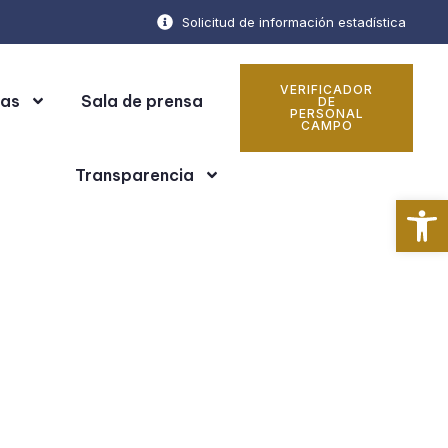
Solicitud de información estadística
VERIFICADOR
cas
Sala de prensa
DE
PERSONAL
CAMPO
Transparencia
Ab