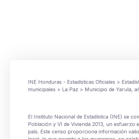
LA PAZ
,
TOMOS MUNICIPALES
Municipio de Yaru
junio 13, 2015
INE Honduras - Estadísticas Oficiales
>
Estadís
municipales
>
La Paz
>
Municipio de Yarula, a
El Instituto Nacional de Estadística (INE) se c
Población y VI de Vivienda 2013, un esfuerzo e
país. Este censo proporciona información vali