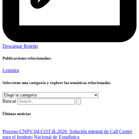
Descargar Boletín
Publicaciones relacionadas:
Lempira
Seleccione una categoría y explore las temáticas relacionadas
Seleccione
una
Buscar
categoría
y
Últimas noticias
explore
las
temáticas
Proceso CNPV-04-COT-B-2026 Solución integral de Call Center
relacionadas
para el Instituto Nacional de Estadística