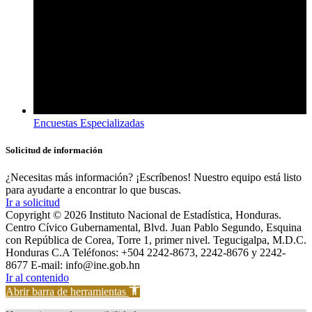
Encuestas Especializadas
Solicitud de información
¿Necesitas más información? ¡Escríbenos! Nuestro equipo está listo
para ayudarte a encontrar lo que buscas.
Ir a solicitud
Copyright © 2026 Instituto Nacional de Estadística, Honduras.
Centro Cívico Gubernamental, Blvd. Juan Pablo Segundo, Esquina
con República de Corea, Torre 1, primer nivel. Tegucigalpa, M.D.C.
Honduras C.A Teléfonos: +504 2242-8673, 2242-8676 y 2242-
8677 E-mail: info@ine.gob.hn
Scroll
Ir al contenido
Up
Abrir barra de herramientas