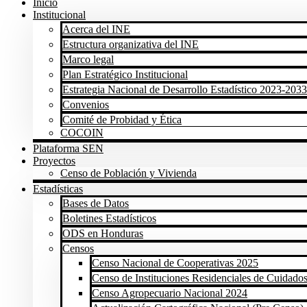
Inicio
Institucional
Acerca del INE
Estructura organizativa del INE
Marco legal
Plan Estratégico Institucional
Estrategia Nacional de Desarrollo Estadístico 2023-2033
Convenios
Comité de Probidad y Ética
COCOIN
Plataforma SEN
Proyectos
Censo de Población y Vivienda
Estadísticas
Bases de Datos
Boletines Estadísticos
ODS en Honduras
Censos
Censo Nacional de Cooperativas 2025
Censo de Instituciones Residenciales de Cuidados
Censo Agropecuario Nacional 2024