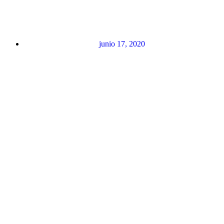
junio 17, 2020