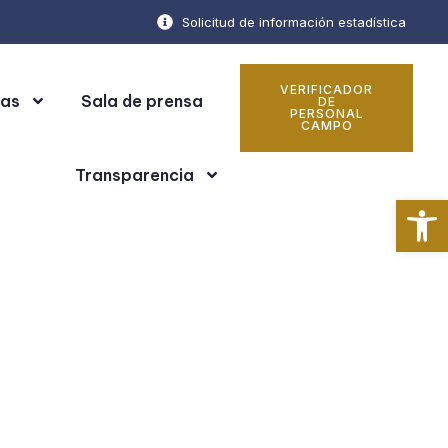
Solicitud de información estadística
VERIFICADOR
cas
Sala de prensa
DE
PERSONAL
CAMPO
Transparencia
Ab