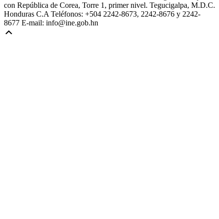
con República de Corea, Torre 1, primer nivel. Tegucigalpa, M.D.C.
Honduras C.A Teléfonos: +504 2242-8673, 2242-8676 y 2242-
8677 E-mail: info@ine.gob.hn
Scroll
Up