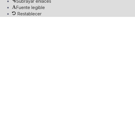
Subrayar enlaces
Fuente legible
Restablecer