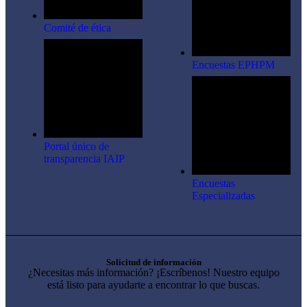
Comité de ética
Encuestas EPHPM
Portal único de
transparencia IAIP
Encuestas
Especializadas
Solicitud de información
¿Necesitas más información? ¡Escríbenos! Nuestro equipo
está listo para ayudarte a encontrar lo que buscas.