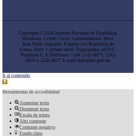
Copyright © 2026 Instituto Nacional de Estadística,
Honduras. Centro Cívico Gubernamental, Blvd.
Juan Pablo Segundo, Esquina con República de
Corea, Torre 1, primer nivel. Tegucigalpa, M.D.C.
Honduras C.A Teléfonos: +504 2242-8673, 2242-
8676 y 2242-8677 E-mail: info@ine.gob.hn
Ir al contenido
Abrir barra de herramientas
Herramientas de accesibilidad
Aumentar texto
Disminuir texto
Escala de grises
Alto contraste
Contraste negativo
Fondo claro