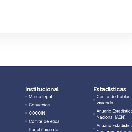
Institucional
Estadísticas
Marco legal
Censo de Poblaci
vivienda
Convenios
Anuario Estadístic
COCOIN
Nacional (AEN)​
Comité de ética
Anuario Estadístic
Portal único de
Comercio Exterior