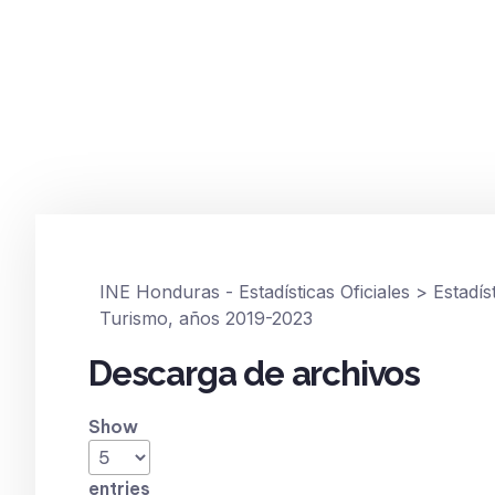
ANUARIO ESTADÍSTICO
,
SECTORES ECONÓMICOS
Turismo, años 20
diciembre 4, 2024
INE Honduras - Estadísticas Oficiales
>
Estadís
Turismo, años 2019-2023
Descarga de archivos
Show
entries