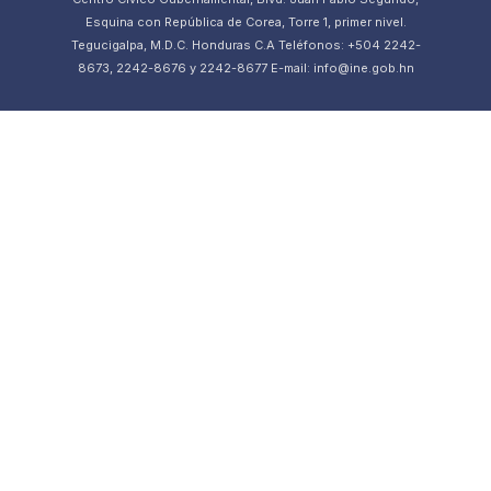
Esquina con República de Corea, Torre 1, primer nivel.
Tegucigalpa, M.D.C. Honduras C.A Teléfonos: +504 2242-
8673, 2242-8676 y 2242-8677 E-mail: info@ine.gob.hn