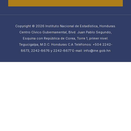
Copyright © 2026 Instituto Nacional de Estadística, Honduras.
Centro Cívico Gubernamental, Blvd. Juan Pablo Segundo,
Esquina con República de Corea, Torre 1, primer nivel.
Tegucigalpa, M.D.C. Honduras C.A Teléfonos: +504 2242-
8673, 2242-8676 y 2242-8677 E-mail: info@ine.gob.hn