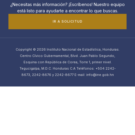
¿Necesitas más información? ¡Escríbenos! Nuestro equipo
está listo para ayudarte a encontrar lo que buscas.
IR A SOLICITUD
Copyright © 2026 Instituto Nacional de Estadística, Honduras.
Centro Cívico Gubernamental, Blvd. Juan Pablo Segundo,
Esquina con República de Corea, Torre 1, primer nivel.
Tegucigalpa, M.D.C. Honduras C.A Teléfonos: +504 2242-
8673, 2242-8676 y 2242-8677 E-mail: info@ine.gob.hn