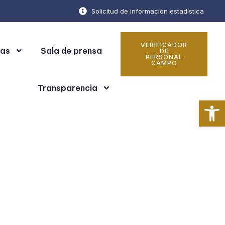
Solicitud de información estadística
VERIFICADOR
cas
Sala de prensa
DE
PERSONAL
CAMPO
Transparencia
Ab