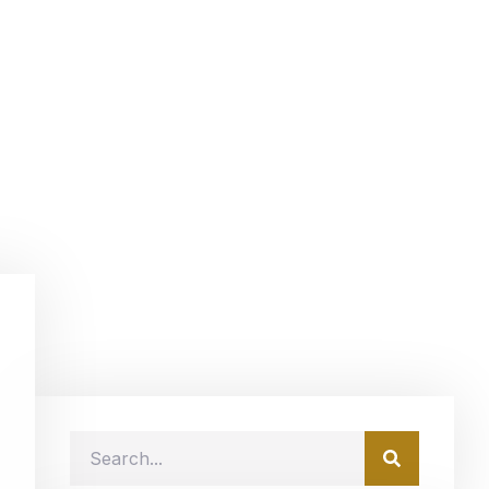
os del 1er Censo
as