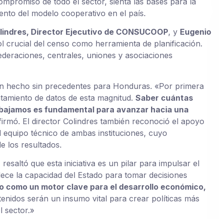
compromiso de todo el sector, sienta las bases para la
iento del modelo cooperativo en el país.
lindres, Director Ejecutivo de CONSUCOOP
, y
Eugenio
ol crucial del censo como herramienta de planificación.
federaciones, centrales, uniones y asociaciones
un hecho sin precedentes para Honduras. «Por primera
antamiento de datos de esta magnitud.
Saber cuántas
abajamos es fundamental para avanzar hacia una
firmó. El director Colindres también reconoció el apoyo
el equipo técnico de ambas instituciones, cuyo
de los resultados.
, resaltó que esta iniciativa es un pilar para impulsar el
lece la capacidad del Estado para tomar decisiones
o como un motor clave para el desarrollo económico,
tenidos serán un insumo vital para crear políticas más
 sector.»