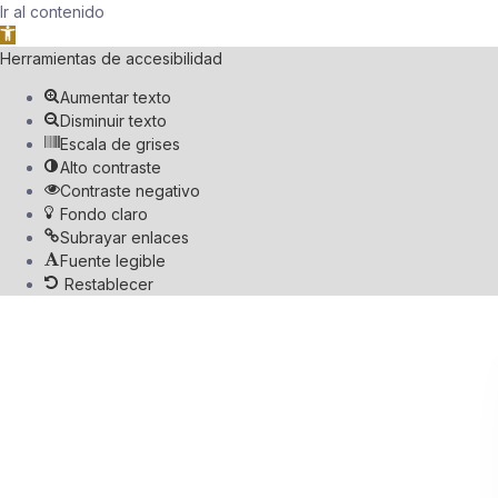
Ir al contenido
Abrir barra de herramientas
Herramientas de accesibilidad
Aumentar texto
Disminuir texto
Escala de grises
Alto contraste
Contraste negativo
Fondo claro
Subrayar enlaces
Fuente legible
Restablecer