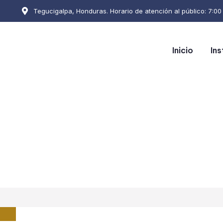
Tegucigalpa, Honduras. Horario de atención al público: 7:00 a
Inicio
Ins