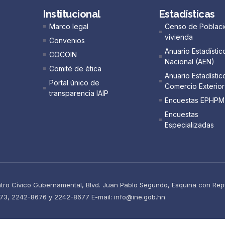
Institucional
Estadísticas
Marco legal
Censo de Poblaci
vivienda
Convenios
Anuario Estadístic
COCOIN
Nacional (AEN)​
Comité de ética
Anuario Estadístic
Portal único de
Comercio Exterior
transparencia IAIP
Encuestas EPHPM
Encuestas
Especializadas
ntro Cívico Gubernamental, Blvd. Juan Pablo Segundo, Esquina con Repú
673, 2242-8676 y 2242-8677 E-mail: info@ine.gob.hn