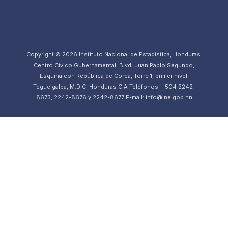
Copyright © 2026 Instituto Nacional de Estadística, Honduras.
Centro Cívico Gubernamental, Blvd. Juan Pablo Segundo,
Esquina con República de Corea, Torre 1, primer nivel.
Tegucigalpa, M.D.C. Honduras C.A Teléfonos: +504 2242-
8673, 2242-8676 y 2242-8677 E-mail: info@ine.gob.hn