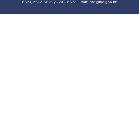
8673, 2242-8676 y 2242-8677 E-mail: info@ine.gob.hn