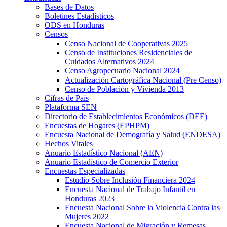
Bases de Datos
Boletines Estadísticos
ODS en Honduras
Censos
Censo Nacional de Cooperativas 2025
Censo de Instituciones Residenciales de
Cuidados Alternativos 2024
Censo Agropecuario Nacional 2024
Actualización Cartográfica Nacional (Pre Censo)
Censo de Población y Vivienda 2013
Cifras de País
Plataforma SEN
Directorio de Establecimientos Económicos (DEE)
Encuestas de Hogares (EPHPM)
Encuesta Nacional de Demografía y Salud (ENDESA)
Hechos Vitales
Anuario Estadístico Nacional (AEN)
Anuario Estadístico de Comercio Exterior
Encuestas Especializadas
Estudio Sobre Inclusión Financiera 2024
Encuesta Nacional de Trabajo Infantil en
Honduras 2023
Encuesta Nacional Sobre la Violencia Contra las
Mujeres 2022
Encuesta Nacional de Migración y Remesas