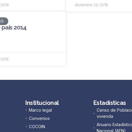
 2019
diciembre 23, 2018
AÍS
 país 2014
 2015
Institucional
Estadísticas
Marco legal
Censo de Poblaci
vivienda
Convenios
Anuario Estadístic
COCOIN
Nacional (AEN)​