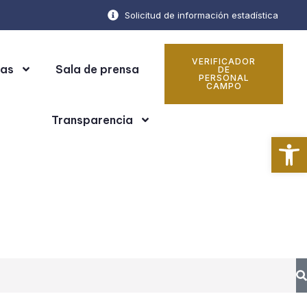
Solicitud de información estadística
VERIFICADOR
cas
Sala de prensa
DE
PERSONAL
CAMPO
Transparencia
Ab