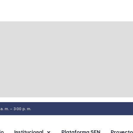
. m. – 3:00 p. m.
io
Institucional
Plataforma SEN
Proyecto