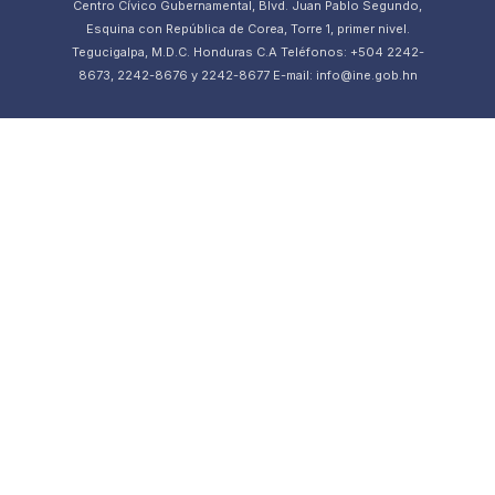
Centro Cívico Gubernamental, Blvd. Juan Pablo Segundo,
Esquina con República de Corea, Torre 1, primer nivel.
Tegucigalpa, M.D.C. Honduras C.A Teléfonos: +504 2242-
8673, 2242-8676 y 2242-8677 E-mail: info@ine.gob.hn