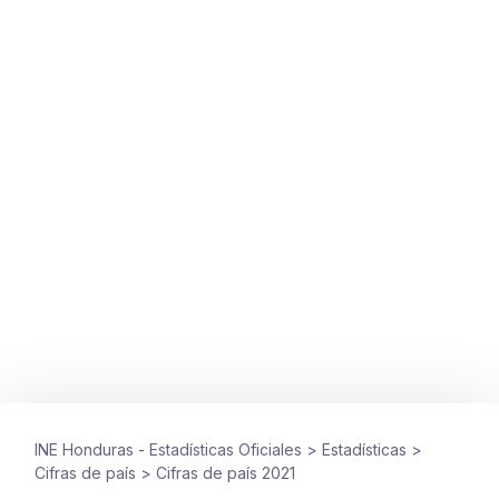
CIFRAS DE PAÍS
Cifras de país 2021
diciembre 20, 2022
INE Honduras - Estadísticas Oficiales
>
Estadísticas
>
Cifras de país
>
Cifras de país 2021