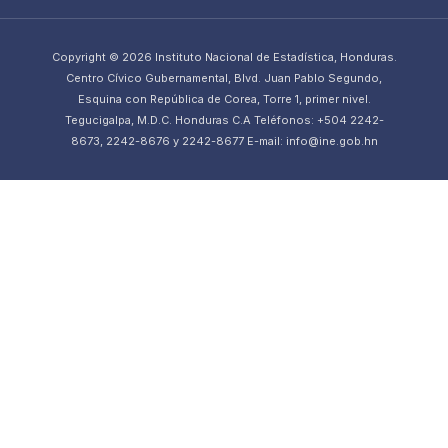
Copyright © 2026 Instituto Nacional de Estadística, Honduras.
Centro Cívico Gubernamental, Blvd. Juan Pablo Segundo,
Esquina con República de Corea, Torre 1, primer nivel.
Tegucigalpa, M.D.C. Honduras C.A Teléfonos: +504 2242-
8673, 2242-8676 y 2242-8677 E-mail: info@ine.gob.hn