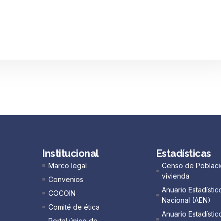
Institucional
Estadísticas
Marco legal
Censo de Poblaci
vivienda
Convenios
Anuario Estadístic
COCOIN
Nacional (AEN)​
Comité de ética
Anuario Estadístic
Portal único de