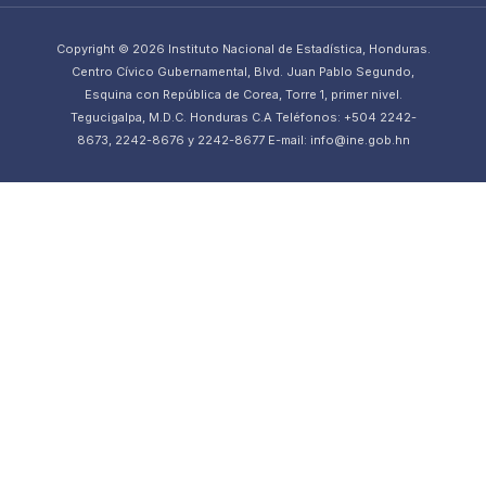
Copyright © 2026 Instituto Nacional de Estadística, Honduras.
Centro Cívico Gubernamental, Blvd. Juan Pablo Segundo,
Esquina con República de Corea, Torre 1, primer nivel.
Tegucigalpa, M.D.C. Honduras C.A Teléfonos: +504 2242-
8673, 2242-8676 y 2242-8677 E-mail: info@ine.gob.hn