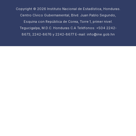
Copyright © 2026 Instituto Nacional de Estadística, Honduras.
Centro Cívico Gubernamental, Blvd. Juan Pablo Segundo,
Esquina con República de Corea, Torre 1, primer nivel.
Tegucigalpa, M.D.C. Honduras C.A Teléfonos: +504 2242-
8673, 2242-8676 y 2242-8677 E-mail: info@ine.gob.hn