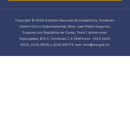
Copyright © 2026 Instituto Nacional de Estadística, Honduras.
Centro Cívico Gubernamental, Blvd. Juan Pablo Segundo,
Esquina con República de Corea, Torre 1, primer nivel.
Tegucigalpa, M.D.C. Honduras C.A Teléfonos: +504 2242-
8673, 2242-8676 y 2242-8677 E-mail: info@ine.gob.hn